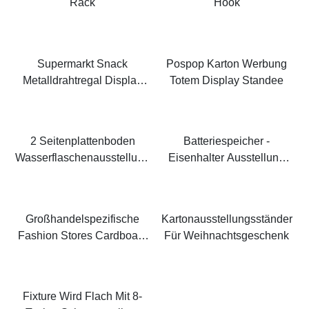
Rack
Hook
Supermarkt Snack
Pospop Karton Werbung
Metalldrahtregal Display
Totem Display Standee
Rack
2 Seitenplattenboden
Batteriespeicher -
Wasserflaschenausstellung
Eisenhalter Ausstellung
Sregal
Display
Großhandelspezifische
Kartonausstellungsständer
Fashion Stores Cardboard
Für Weihnachtsgeschenk
Floor Display
Fixture Wird Flach Mit 8-