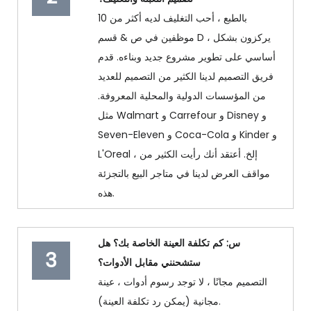
بالطبع ، أحب التغليف لديه أكثر من 10
موظفين في ص & قسم D ، يركزون بشكل
أساسي على تطوير مشروع جديد وبناءه. قدم
فريق التصميم لدينا الكثير من التصميم للعديد
من المؤسسات الدولية والمحلية المعروفة.
مثل Walmart و Carrefour و Disney و
Seven-Eleven و Coca-Cola و Kinder و
L'Oreal ، إلخ. أعتقد أنك رأيت الكثير من
مواقف العرض لدينا في متاجر البيع بالتجزئة
هذه.
س: كم تكلفة العينة الخاصة بك؟ هل
3
ستشحنني مقابل الأدوات؟
التصميم مجانًا ، لا توجد رسوم أدوات ، عينة
مجانية (يمكن رد تكلفة العينة).