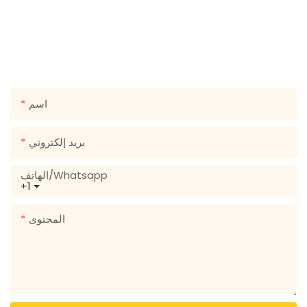
تواصل معنا
ما عليك سوى ترك بريدك الإلكتروني أو رقم هاتفك في نموذج
الاتصال حتى نتمكن من إرسال عرض أسعار مجاني لمجموعة واسعة
من التصميمات!
اسم
بريد إلكتروني
الهاتف/whatsapp
+1
المحتوى