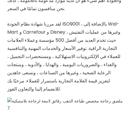
والجودة. أهم شيء هو أن لدينا موارد مدعومة بالحكومة ، لذلك
نحن منافسون تمامًا في السعر.
لقد مررنا شهادة نظام الجودة ISO9001 ، بالإضافة إلى Wal-
Mart و Carrefour و Disney وغيرها من عمليات التفتيش ،
حيث تخدم العديد من أفضل 500 مؤسسة وعملاء العلامات
التجارية الراقية. توفير الأسعار والخدمات المهنية والتنافسية
للعملاء في الإلكترونيات الاستهلاكية ، ومستحضرات التجميل ،
والغذاء ، والضروريات اليومية ، والهدايا ، والأدوية ، ومنتجات
الرعاية الصحية ، وغيرها من الصناعات ، ونسعى جاهدين
لتعزيز قيمة العلامة التجارية باستمرار للعملاء. مرحبًا بك
للانضمام إلينا والتعاون الفوز.
nt