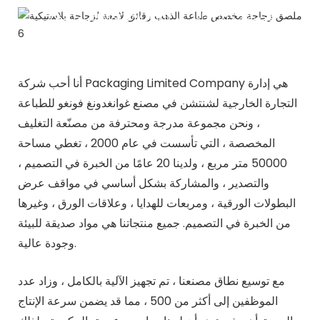
نحن نقدم OEM&ODM مخصصة حلول حلول من الورق
المقوى
تصميم مخصص ، طباعة ، شعار ، إلخ ...
أنا أحب شركة Packaging Limited Company هي إدارة
التجارة الخارجية لشنتشن في مصنع غوانغدونغ فونغو للطباعة
، ونحن مجموعة مدرجة ومحترفة من مصنّعة التغليف
المخصصة ، التي تأسست في عام 2000 ، تغطي مساحة
50000 متر مربع ، ولدينا 20 عامًا من الخبرة في التصميم ،
والتصدير ، والمشاركة بشكل أساسي في مواقف عرض
البطولات الورقية ، ومربعات للهدايا ، وعلاقات الورق ، وغيرها
من الخبرة في التصميم. جميع منتجاتنا هي مواد صديقة للبيئة
وجودة عالية.
مع توسيع نطاق مصنعنا ، تم تجهيز الآلية بالكامل ، وزاد عدد
الموظفين إلى أكثر من 500 ، مما قد يضمن سرعة الإنتاج