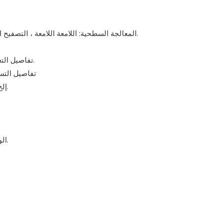
المعالجة السطحية: اللامعة اللامعة ، التصفيح اللامع ، التصفيح غير اللامع ، الأشعة فوق البنفسجية وما إلى ذلك.
تفاصيل التغليف: يمكن تصدير كرتون ، طريقة التعبئة وفقًا لمتطلبات العملاء.
تفاصيل التسليم: 2-3 أيام عمل لأمر العينة ، 7 ~ 12 أ
الشحنة: البحر ، الهواء ، إنترناشونال إكسبريس مثل DHL ، UPS إلخ.
3. الوقت المناسب لإنتاج العينة لمقابلتك الجدول الزمني المخطط.