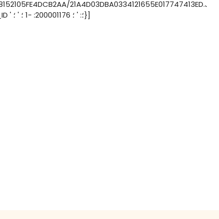
152105FE4DCB2AA/21A4D03DBA0334121655E017747413ED.JPG
' ؛ ، ' ؛ SKU_ID ' ؛: ' ؛ 200001176: -1 ؛ ' ؛}]