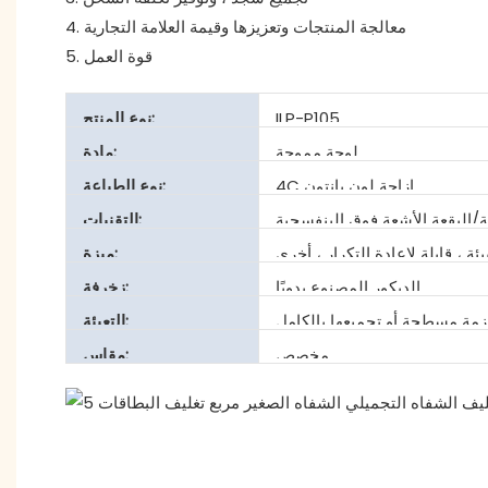
4. معالجة المنتجات وتعزيزها وقيمة العلامة التجارية
5. قوة العمل
ILP-P105
نوع المنتج:
لوحة مموجة
مادة:
4C إزاحة لون بانتون
نوع الطباعة:
/البقعة الأشعة فوق البنفسجية
التقنيات:
ئة ، قابلة لإعادة التكرار ، أخرى
ميزة:
الديكور المصنوع يدويًا
زخرفة:
التعبئة:
مخصص
مقاس: