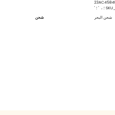
23AC45848
شحن البحر
شحن