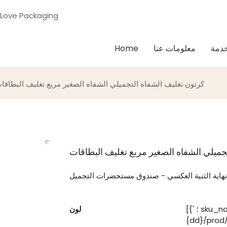
شريكك المهني في التعبئة والتغليف في مكان واحد & حلول الطباعة - ging
دمة
معلومات عنا
Home
كرتون تغليف الشفاه التجميلي الشفاه الصغير مربع تغليف البطاقا
جميلي الشفاه الصغير مربع تغليف البطاقات
نهاية الثنية العكسي - صندوق مستحضرات التجميل
[{' ؛ sku_name ' ؛: ' ؛ 1 ' ؛ ، ' ؛ sku_img ' ؛: ' ؛
لون
{dd}/prod