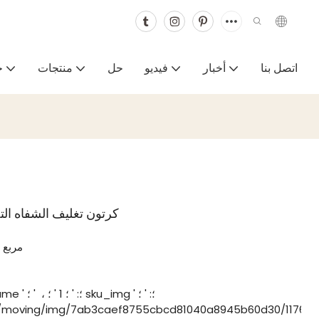
اتصل بنا
أخبار
فيديو
حل
منتجات
خ
كرتون تغليف الشفاه الت
مربع 
/moving/img/7ab3caef8755cbcd81040a8945b60d30/1176e