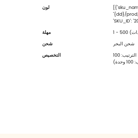
[{'sku_name
لون
'{dd}/pro
مهلة
شحن البحر
شحن
شعار مخصص (دقيقة. الترتيب: 100 وحدة) ، عبوة مخصصة (دقيقة. الترتيب: 100
التخصيص
ة)