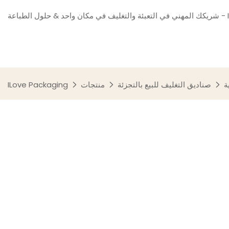
ILove Packa
صناديق التغليف للبيع بالتجزئة
منتجات
ILove Packaging