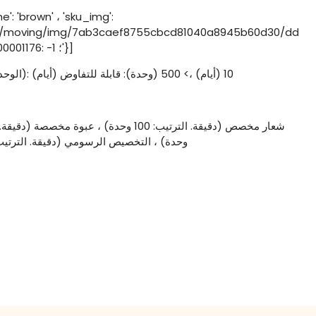
': 'brown' ، 'sku_img':
d/moving/img/7ab3caef8755cbcd81040a8945b60d30/dde54
'SKU_ID': '200001176: -1 ؛'}]
1 - 500 (الوحدات): 10 (أيام) ،> 500 (وحدة): قابلة للتفاوض (أيام)
وحدة) ، التخصيص الرسومي (دقيقة. الترتيب: 100 وحد