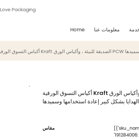
شريكك المهني في التعبئة والتغليف في مكان واحد & حلول الطباعة - ging
دمة
معلومات عنا
Home
أكياس التسوق الورقية Kraft الصديقة للبيئة ، وأكياس الورق PCW بنسبة 80 ٪ مع مقابض ، وأكياس
الهدايا بشكل كبير إعادة استخدامها وسميدها
حجم المخصص المقبول' ، 'sku_img': none ، 'sku_id':
مقاس