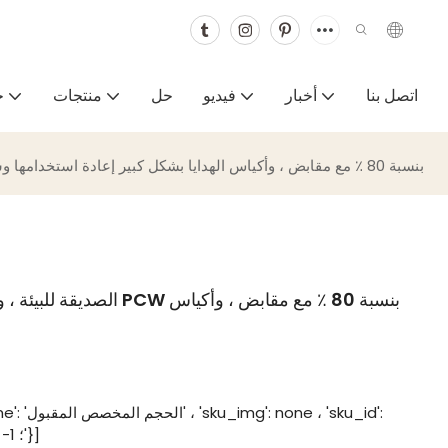
اتصل بنا
أخبار
فيديو
حل
منتجات
خ
أكياس التسوق الورقية Kraft الصديقة للبيئة ، وأكياس الورق PCW بنسبة 80 ٪ مع مقابض ، وأكياس الهدايا بشكل كبير إعادة استخدامها وسميدها
[{'sku_name': 'ال
'191284006: -1 ؛'}]