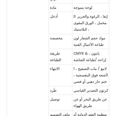
لوحة مموجة
مادة
إيفا ، الرغوة والحرير. ال
أدخل
مخمل ، الورق المقوى
، البلاستيك
مواد حجم الشعار لون
مخصصة
طباعة الأعمال الفنية
CMYK & بانتون ،
طريقة
إزاحة /طباعة الشاشة
الطباعة
لامع / مات التصفيح ، ا
الانتهاء
لأشعة فوق البنفسجية ،
ختم حار ذهبي أو فضي
كرتون التصدير القياسي
طَرد
عن طريق البحر أو عن
توصيل
طريق الهواء
منظمة العفو الدولية أو
ملف التصميم