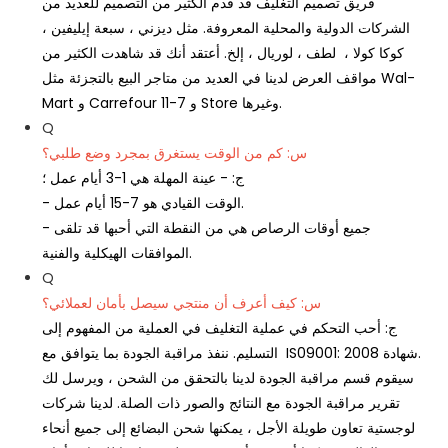
فريق تصميم التغليف قد قدم الكثير من التصميم للعديد من
الشركات الدولية والمحلية المعروفة. مثل ديزني ، سبعة إيليفين ،
كوكا كولا ، لطف ، لوريال ، إلخ. أعتقد أنك قد شاهدت الكثير من
مواقف العرض لدينا في العديد من متاجر البيع بالتجزئة مثل Wal-
Mart و Carrefour و 7-11 Store وغيرها.
Q
س: كم من الوقت يستغرق بمجرد وضع طلبي؟
ج: - عينة المهلة هي 1-3 أيام عمل ؛
- الوقت القيادي هو 7-15 أيام عمل.
- جميع أوقات الرصاص هي من النقطة التي أحبها قد تلقى
الموافقات الهيكلية والفنية.
Q
س: كيف أعرف أن منتجي سيصل بأمان لعملائي؟
ج: أحب التحكم في عملية التغليف في العملية من المفهوم إلى
التسليم. ننفذ مراقبة الجودة بما يتوافق مع IS09001: 2008 شهادة.
سيقوم قسم مراقبة الجودة لدينا بالتحقق من الشحن ، ويرسل لك
تقرير مراقبة الجودة مع النتائج والصور ذات الصلة. لدينا شركات
لوجستية تعاون طويلة الأجل ، يمكنها شحن البضائع إلى جميع أنحاء