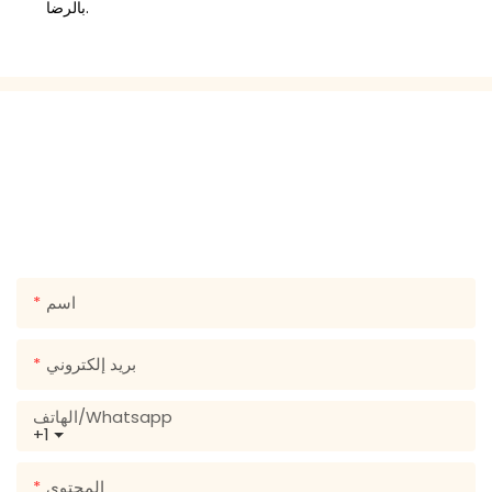
بالرضا.
تواصل معنا
ما عليك سوى ترك بريدك الإلكتروني أو رقم هاتفك في نموذج
الاتصال حتى نتمكن من إرسال عرض أسعار مجاني لمجموعة واسعة
من التصميمات!
اسم
بريد إلكتروني
الهاتف/whatsapp
+1
المحتوى