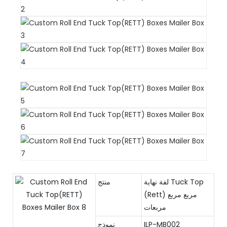
لفة نهاية Tuck Top
منتج
(Rett) مربع مربع
مربعات
ILP-MB002
نموذج