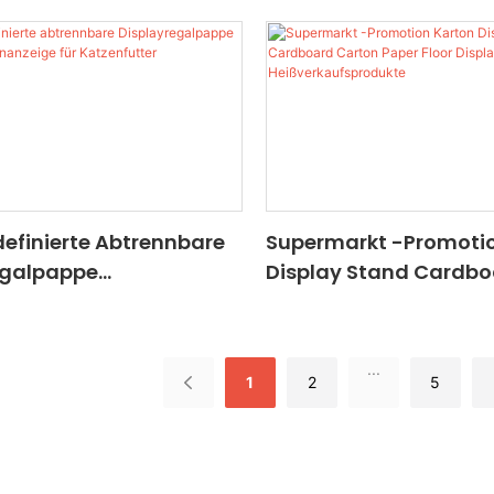
nheitsspielzeug
efinierte Abtrennbare
Supermarkt -Promoti
egalpappe
Display Stand Cardbo
erbodenanzeige Für
Paper Floor Display S
ter
Heißverkaufsprodukt
...
1
2
5