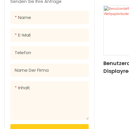
Broschüren &amp; Kataloge
Papierkarten
Bilderbücher
Senden Sie Ihre Anfrage
Und Schö
Kochbücher
Name
Taschenbuchbücher
E-Mail
Gebundene Bücher
Telefon
Benutzerd
Name Der Firma
Displayr
Wellpapi
Katzenfut
Inhalt