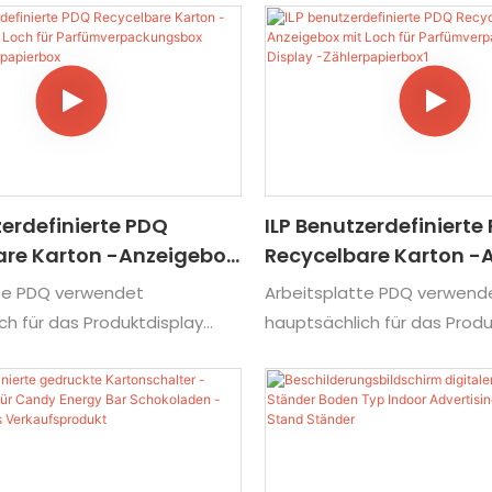
zerdefinierte PDQ
ILP Benutzerdefinierte
are Karton -Anzeigebox
Recycelbare Karton -
Für
Mit Loch Für
tte PDQ verwendet
Arbeitsplatte PDQ verwend
rpackungsbox Display
Parfümverpackungsbo
ch für das Produktdisplay
hauptsächlich für das Produ
apierbox
-Zählerpapierbox1
 wurde von recycelbarem
schnell und wurde von rec
estellt, das umweltfreundlich
Karton hergestellt, das umw
ist