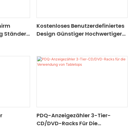
hirm
Kostenloses Benutzerdefiniertes
ng Ständer
Design Günstiger Hochwertiger
rtising
Promotion Recycelbare Uhr
d Ständer
Display Pappe Floor Display
Ständer
r
PDQ-Anzeigezähler 3-Tier-
CD/DVD-Racks Für Die
Verwendung Von Tabletops