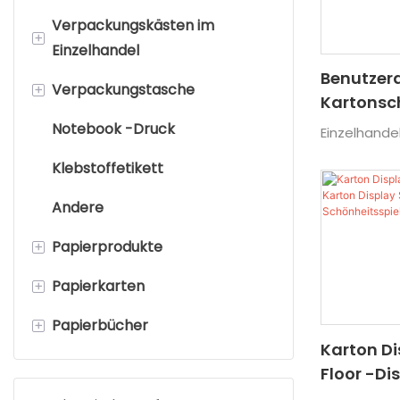
Verpackungskästen im
+
Einzelhandel
Benutzerd
+
Verpackungstasche
Benutzerdefinierte
Kartonsc
Kartonboxen
Für Cand
Notebook -Druck
Papiertüte
Einzelhande
Schokola
Kartenbrettpaket
Klebstoffetikett
Plastikverpackungsbeutel
Verkaufs
Rohrkästen
Andere
Stoffbeutel
Uhrenboxen
+
Papierprodukte
Schultasche
Geschenkboxen
+
Papierkarten
Flyer und Broschüren
+
Papierbücher
Notizblöcke
Anhänger
Karton D
Haftnotizen
Postkarten
Kinder-Pappbilderbücher
Floor -Di
Display S