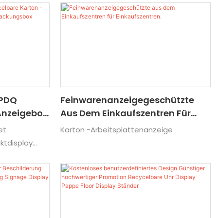
 PDQ
Feinwarenanzeigegeschützte
Anzeigebox
Aus Dem Einkaufszentren Für
Einkaufszentren.
et
Karton -Arbeitsplattenanzeige
x Display
ktdisplay
ycelbarem
eltfreundlich