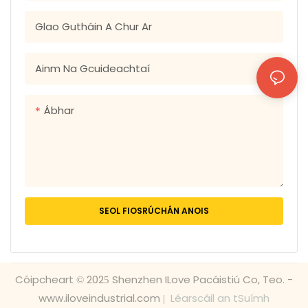
Pacáistithe
Glao Gutháin A Chur Ar
Siopadóireachta
Priontáilte le Lógó
Saincheaptha Éadrom OEM
Ainm Na Gcuideachtaí
ODM, Bosca Coimeádán
Bronntanais Fillte
Ábhar
Cairtchlár Páipéir Kraft
SEOL FIOSRÚCHÁN ANOIS
Cóipcheart © 2025 Shenzhen ILove Pacáistiú Co, Teo. -
www.iloveindustrial.com |
Léarscáil an tSuímh