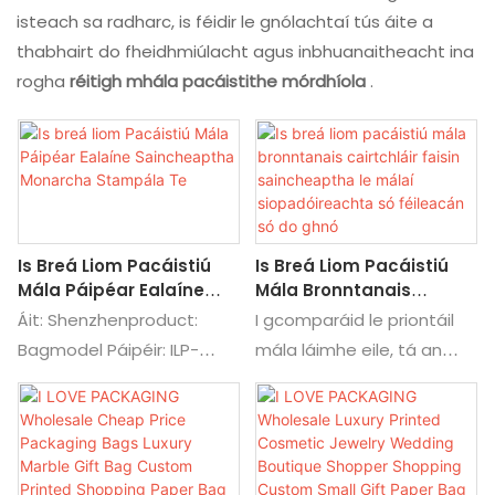
isteach sa radharc, is féidir le gnólachtaí tús áite a
thabhairt do fheidhmiúlacht agus inbhuanaitheacht ina
rogha
réitigh mhála pacáistithe mórdhíola
.
Is Breá Liom Pacáistiú
Is Breá Liom Pacáistiú
Mála Páipéar Ealaíne
Mála Bronntanais
Saincheaptha Monarcha
Cairtchláir Faisin
Áit: Shenzhenproduct:
I gcomparáid le priontáil
Stampála Te
Saincheaptha Le Málaí
Bagmodel Páipéir: ILP-
mála láimhe eile, tá an
Siopadóireachta Só
PB201Material: Páipéar
buntáiste is mó a
Féileacán Só Do Ghnó
Páipéar brataithe:
bhaineann le priontáil
BronzingCustom: Ábhar,
mála tote páipéir sa
Méid, Saothar Ealaíne,
phróiseas priontála aibí. Ní