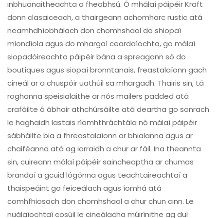
inbhuanaitheachta a fheabhsú. Ó mhálaí páipéir Kraft
donn clasaiceach, a thairgeann achomharc rustic atá
neamhdhíobhálach don chomhshaol do shiopaí
miondíola agus do mhargaí ceardaíochta, go málaí
siopadóireachta páipéir bána a spreagann só do
boutiques agus siopaí bronntanais, freastalaíonn gach
cineál ar a chuspóir uathúil sa mhargadh. Thairis sin, tá
roghanna speisialaithe ar nós mailers padded atá
crafáilte ó ábhair athchúrsáilte atá deartha go sonrach
le haghaidh lastais ríomhthráchtála nó málaí páipéir
sábháilte bia a fhreastalaíonn ar bhialanna agus ar
chaiféanna atá ag iarraidh a chur ar fáil. Ina theannta
sin, cuireann málaí páipéir saincheaptha ar chumas
brandaí a gcuid lógónna agus teachtaireachtaí a
thaispeáint go feiceálach agus íomhá atá
comhfhiosach don chomhshaol a chur chun cinn. Le
nuálaíochtaí cosúil le cineálacha múirínithe ag dul