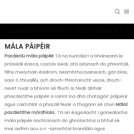
Taispeántais POP & POS
Boscaí pacáistithe miond
MÁLA PÁIPÉIR
Pacáistiú mála páipéir
Tá na buntáistí a bhaineann le
próiseáil éasca, costas íseal, atá oiriúnach do phriontáil,
fillte meáchain éadrom, neamhthocsaineach, gan blas,
saor ó thruailliú, ach droch-fhriotaíocht uisce, droch-
neart nuair a bhíonn sé fliuch. Is féidir ábhair
phacáistithe páipéir a roinnt ina dhá chatagóir: páipéar
agus cairtchlár a phacáil Nuair a thagann sé chun
Málaí
pacáistithe mórdhíola
, Tá an éagsúlacht i gcineálacha
mála páipéir riachtanach do ghnólachtaí a bhfuil sé
mar aidhm acu a n -iarrachtaí brandála agus