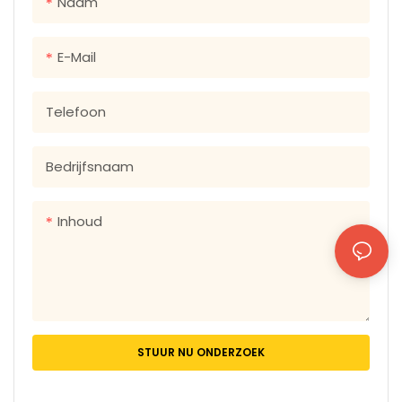
Naam
Gift Box Beauty Box Luxury
-tassen van Custom
Box High Grade Box.
Magnet Magnetic Closure
E-Mail
Folding Paper Flat
Packaging Pack Luxury Gift
Telefoon
Box.
Bedrijfsnaam
Inhoud
STUUR NU ONDERZOEK