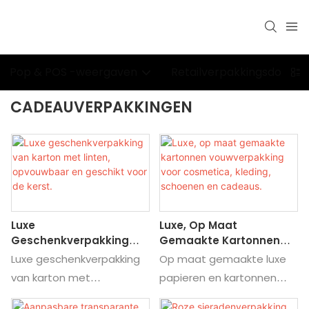
Pop & POS -weergaven
Retailverpakkingsdozen
CADEAUVERPAKKINGEN
Luxe
Luxe, Op Maat
Geschenkverpakking
Gemaakte Kartonnen
Van Karton Met Linten,
Vouwverpakking Voor
Luxe geschenkverpakking
Op maat gemaakte luxe
Opvouwbaar En
Cosmetica, Kleding,
van karton met
papieren en kartonnen
Geschikt Voor De Kerst.
Schoenen En Cadeaus.
lintversiering voor de kerst.
vouwverpakkingen voor