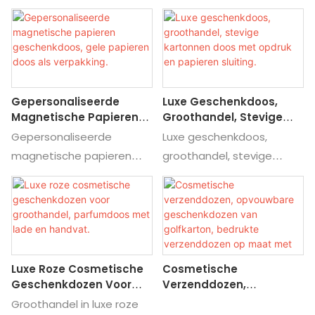
kwaliteit met
oorbellen en armbanden,
Sieradenlade,
gepersonaliseerde
sieradendoos met lade,
Geschenkdoos
bedrukking, geschikt voor
geschenkdoos. Vind
kaarsen/honingflessen.
details en prijzen over
Vind details en prijzen over
sieradendozen voor
Gepersonaliseerde
Luxe Geschenkdoos,
deze papieren
kettingen van het merk
Magnetische Papieren
Groothandel, Stevige
cadeauverpakking van
Ladedoos voor kettingen,
Geschenkdoos, Gele
Kartonnen Doos Met
Gepersonaliseerde
Luxe geschenkdoos,
kraftpapier van hoge
sieradendoos voor ringen,
Papieren Doos Als
Opdruk En Papieren
magnetische papieren
groothandel, stevige
kwaliteit met
oorbellen en armbanden,
Verpakking.
Sluiting.
geschenkdoos, gele
kartonnen doos met
gepersonaliseerde
sieradendoos met lade,
papieren doosverpakking.
papieren sluiting en
bedrukking, geschikt voor
geschenkdoos.
Vind details en prijzen over
gepersonaliseerde opdruk.
kaarsen/honingflessen.
de papieren
Vind details en prijzen over
geschenkdoos van
deze verpakkingsdoos van
Luxe Roze Cosmetische
Cosmetische
Custom Magnetic Paper
Gift Box Luxury Wholesale
Geschenkdozen Voor
Verzenddozen,
Gift Box Yellow Paper Box
Rigid Cardboard Box
Groothandel,
Opvouwbare
Groothandel in luxe roze
Packaging.
Custom Print Paper