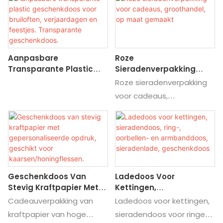
Vind details en prijzen voor
cosmetica, kleding,
deze geschenkverpakking.
schoenen en geschenken.
Vind details en prijzen voor
deze
Aanpasbare
Roze
geschenkverpakkingen.
Transparante Plastic
Sieradenverpakking
Geschenkdoos Voor
Voor Cadeaus,
Roze sieradenverpakking
Bruiloften, Verjaardagen
Groothandel, Op Maat
voor cadeaus,
En Feestjes.
Gemaakt
groothandel op maat.
Transparante
Vind details en prijzen over
Geschenkdoos.
sieradenverpakkingen van
Pink Jewelry Packing Box
for Gift Wholesale
Geschenkdoos Van
Ladedoos Voor
Custom.
Stevig Kraftpapier Met
Kettingen,
Gepersonaliseerde
Sieradendoos, Ring-,
Cadeauverpakking van
Ladedoos voor kettingen,
Opdruk, Geschikt Voor
Oorbellen- En
kraftpapier van hoge
sieradendoos voor ringen,
Kaarsen/honingflessen.
Armbanddoos,