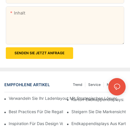
Inhalt
SENDEN SIE JETZT ANFRAGE
EMPFOHLENE ARTIKEL
Trend
Service
Nachricht
Verwandeln Sie Ihr Ladenlayout Mit Strategischen Lösungen Fü
Karton-Endkappendisplays: Um
Best Practices Für Die Regalbodenauslage Im Lebensmittelhande
Steigern Sie Die Markensichtba
Inspiration Für Das Design Von Lebensmittel-Endkappendisplays
Endkappendisplays Aus Karton