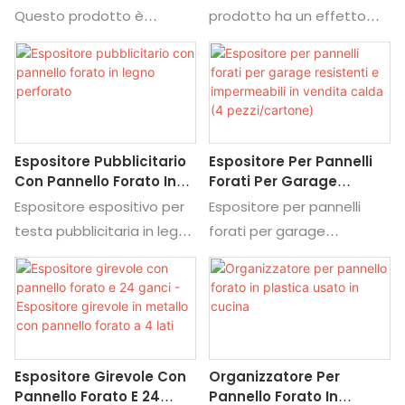
Personalizzata Per La
Questo prodotto è
prodotto ha un effetto
Vendita Dei
sicuramente una scelta
deodorante. La tecnica
Supermercati
sicura per chiunque abbia
antimicrobica e resistente
qualche tipo di disagio
agli odori viene utilizzata
come allergie e varie
per prevenire la crescita
condizioni della pelle
dei germi e la
Espositore Pubblicitario
Espositore Per Pannelli
dermatofitosi
Con Pannello Forato In
Forati Per Garage
Legno Perforato
Resistenti E
Espositore espositivo per
Espositore per pannelli
Impermeabili In Vendita
testa pubblicitaria in legno
forati per garage
Calda (4 Pezzi/cartone)
forato, trova dettagli e
impermeabile e resistente
prezzi per espositore in
in offerta speciale (4
legno, espositore in legno
pezzi/cartone), trova
da espositore espositivo
dettagli e prezzi sui ganci
per testa pubblicitaria in
per pannelli forati in MDF
Espositore Girevole Con
Organizzatore Per
legno forato
all'ingrosso da Espositore
Pannello Forato E 24
Pannello Forato In
per pannelli forati per