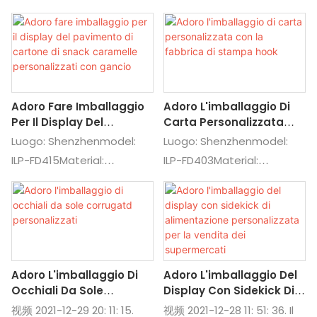
fabbrica, i macchinari sono
fabbrica, i macchinari sono
completamente
completamente
attrezzati e il numero di
attrezzati e il numero di
dipendenti è aumentato a
dipendenti è aumentato a
più di 500, il che può
più di 500, il che può
Adoro Fare Imballaggio
Adoro L'imballaggio Di
garantire la velocità e la
garantire la velocità e la
Per Il Display Del
Carta Personalizzata
qualità della produzione.
qualità della produzione.
Pavimento Di Cartone Di
Con La Fabbrica Di
Luogo: Shenzhenmodel:
Luogo: Shenzhenmodel:
La cosa più importante è
La cosa più importante è
Snack Caramelle
Stampa Hook
ILP-FD415Material:
ILP-FD403Material:
che abbiamo risorse
che abbiamo risorse
Personalizzati Con
cardboards ondulato:
PaperboardCustom:
supportate dal governo,
supportate dal governo,
Gancio
59*35*150 cmcustom:
Materiale, dimensioni,
quindi siamo
quindi siamo
materiale, dimensioni,
stampa, opere d'arte per:
assolutamente
assolutamente
logo, stampa,
vendita di prodotti
competitivi nel prezzo
competitivi nel prezzo
artworkusage: display for
supermercati
Adoro L'imballaggio Di
Adoro L'imballaggio Del
Children Food Snack Suit
Occhiali Da Sole
Display Con Sidekick Di
per: supermercato,
Corrugatd Personalizzati
Alimentazione
视频 2021-12-29 20: 11: 15.
视频 2021-12-28 11: 51: 36. Il
negozio e varie scene