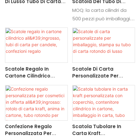
Di Lusso Tubo Di Carta
Scatola Del Tubo Di
Da Vino Rotondo Per
Carta Kraft
MOQ: la carta cilindri da
Bottiglia Di Profumo
Personalizzata Per La
500 pezzi può imballaggio
Bandela Per Imballaggio
Scatola Da Tè
utilizza la carta come
Con Scatola Regalo
All'ingrosso Cosmetico
materia prima principale,
in linea con la tendenza di
sviluppo globale di
imballaggi verdi e
Scatole Regalo In
Scatole Di Carta
ecologici. Sotto la
Cartone Cilindrico
Personalizzate Per
richiesta globale di
All'ingrosso, Tubi Di
Imballaggio, Stampa Su
sostituire la plastica con
Carta Per Candele,
Tubo Di Carta Rotondo
carta, Packaging ha
Confezioni Regalo
Di Lusso
ricevuto più attenzione dal
mercato e anche la sua
gamma di applicazioni si
Confezione Regalo
Scatola Tubolare In
sta espandendo.
Personalizzata Per
Carta Kraft
L'imballaggio a tubo di