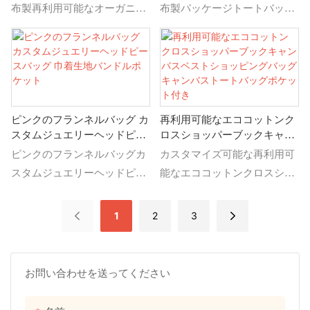
トートバッグ、食料品用コッ
布製再利用可能なオーガニッ
布製パッケージトートバッグ
アム布ポーチから見つける
トンショッピングバッグ
ク カリコ キャンバス トート
（ジッパー付き、靴、スー
バッグ 食料品用コットン シ
ツ、ジュエリー、野球用）の
ョッピングバッグ、プリント
詳細と価格については、カス
された環境に優しい布製再利
タムロゴ入りキャンバス布製
用可能なオーガニック カリコ
パッケージトートバッグ（ジ
ピンクのフランネルバッグ カ
再利用可能なエココットンク
キャンバス トートバッグ 食
ッパー付き、靴、スーツ、ジ
スタムジュエリーヘッドピー
ロスショッパーブックキャン
料品用コットン ショッピング
ュエリー、野球用）をご覧く
スバッグ 巾着生地バンドルポ
バスベストショッピングバッ
ピンクのフランネルバッグカ
カスタマイズ可能な再利用可
バッグの詳細と価格をご覧く
ださい。
ケット
グキャンバストートバッグポ
スタムジュエリーヘッドピー
能なエココットンクロスショ
ださい
ケット付き
スバッグドローストリングフ
ッパーブックキャンバスベス
ァブリックバンドルポケッ
トショッピングバッグキャン
1
2
3
ト、ピンクのフランネルバッ
バストートバッグポケット付
グカスタムジュエリーヘッド
き。キャンバスバッグカスタ
ピースバッグドローストリン
マイズバッグの詳細と価格
お問い合わせを送ってください
グファブリックバンドルポケ
を、カスタマイズ可能な再利
ットからジュエリーバッグド
用可能なエココットンクロス