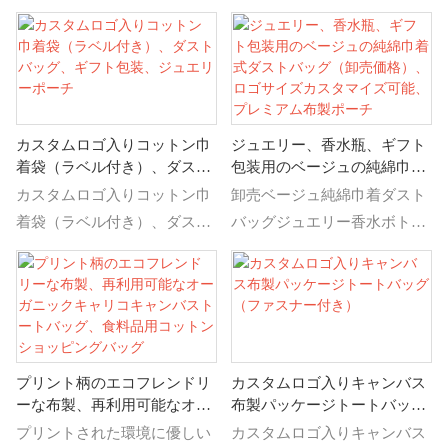
ンドルトートバッグ、ハンド
ンドル、香水収納、ギフト包
ルトートバッグキャンバスト
装、ジュエリーポーチ、シア
ートバッグの詳細と価格を、
ーリボン付き）の詳細と価格
再利用可能な布製高級キャン
については、カスタムロゴプ
バスコットンショッピングハ
リント入りホワイトコットン
カスタムロゴ入りコットン巾
ジュエリー、香水瓶、ギフト
ンドルトートバッグから見つ
バッグ（キャンドル、香水収
着袋（ラベル付き）、ダスト
包装用のベージュの純綿巾着
ける
納、ギフト包装、ジュエリー
バッグ、ギフト包装、ジュエ
式ダストバッグ（卸売価
カスタムロゴ入りコットン巾
卸売ベージュ純綿巾着ダスト
ポーチ、シアーリボン付き）
リーポーチ
格）、ロゴサイズカスタマイ
着袋（ラベル付き）、ダスト
バッグジュエリー香水ボトル
をご覧ください。
ズ可能、プレミアム布製ポー
バッグ、ギフト包装ジュエリ
ギフト包装カスタマイズ可能
チ
ーポーチ、ジュエリーダスト
なロゴサイズプレミアム布ポ
バッグ包装純綿生地バッグの
ーチ、ジュエリーダストバッ
詳細と価格をカスタムロゴ入
グ包装純綿生地バッグの詳細
りコットン巾着袋（ラベル付
と価格を卸売ベージュ純綿巾
プリント柄のエコフレンドリ
カスタムロゴ入りキャンバス
き）、ダストバッグ、ギフト
着ダストバッグジュエリー香
ーな布製、再利用可能なオー
布製パッケージトートバッグ
包装ジュエリーポーチから見
水ボトルギフト包装カスタマ
ガニックキャリコキャンバス
（ファスナー付き）
プリントされた環境に優しい
カスタムロゴ入りキャンバス
つける
イズ可能なロゴサイズプレミ