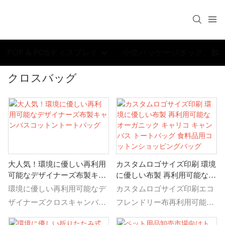
POP & POSディスプレイ
小売パッケージボックス
クロスバッグ
大人気！環境に優しい再利用
カスタムロゴサイズ印刷 環境
可能なデザイナーズ布製キャ
に優しい布製 再利用可能なオ
ンバスコットントートバッグ
ーガニック キャリコ キャン
環境に優しい再利用可能なデ
カスタムロゴサイズ印刷エコ
バス トートバッグ 食料品用
ザイナーズクロスキャンバス
フレンドリー布再利用可能オ
コットンショッピングバッグ
コットントートバッグのお買
ーガニックキャリコキャンバ