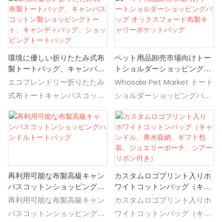
い得情報。トートバッグショ
ストートバッグ食料品コット
ッピングバッグの詳細と価格
ンショッピングバッグの詳細
については、Hot Sale Eco-
と価格をカスタムロゴサイズ
Friendly Reusable Designer
印刷エコフレンドリー布再利
環境に優しい折りたたみ式布
ペット用品卸売市場向けトー
Cloth Canvas Cotton Tote
用可能オーガニックキャリコ
製トートバッグ、キャンバス
トショルダーショッピングバ
Bagsをご覧ください。
キャンバストートバッグ食料
コットン製ショッピングトー
ッグ オックスフォード布製キ
エコフレンドリー折りたたみ
Whosale Pet Market トート
品コットンショッピングバッ
ト、キャンディバッグ、ショ
ャリーポケットバッグ
式布トートキャンバスコット
ショルダーショッピングバッ
グから見つける
ッピングトートバッグ
ンショッピングトートキャン
グ オックスフォード布製キャ
ディバッグショッピングトー
リーポケットバッグの詳細と
トバッグの詳細と価格をエコ
価格をWhosale Pet Market
フレンドリー折りたたみ式布
トートショルダーショッピン
トートキャンバスコットンシ
グバッグ オックスフォード布
再利用可能な布製高級キャン
カスタムロゴプリント入りホ
ョッピングトートキャンディ
製キャリーポケットバッグか
バスコットンショッピングハ
ワイトコットンバッグ（キャ
バッグショッピングトートバ
ら見つける
ンドルトートバッグ
ンドル、香水収納、ギフト包
再利用可能な布製高級キャン
カスタムロゴプリント入りホ
ッグから見つけるショルダー
装、ジュエリーポーチ、シア
バスコットンショッピングハ
ワイトコットンバッグ（キャ
バッグファッションバッグ
ーリボン付き）