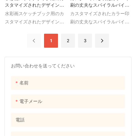
スタマイズされたデザインの
刷の丈夫なスパイラルバイン
グレーハードカバージャーナ
ディングの箇条書きのドット
水彩画スケッチブック用のカ
カスタマイズされたカラー印
ルスパイラル綴じブック
入りジャーナルスパイラルノ
スタマイズされたデザインの
刷の丈夫なスパイラルバイン
ート
グレーのハードカバージャー
ディングの弾丸ドットジャー
ナルスパイラル綴じブック。
ナルスパイラルノート、カス
1
2
3
水彩画スケッチブック用のカ
タマイズされたカラー印刷の
スタマイズされたデザインの
丈夫なスパイラルバインディ
グレーのハードカバージャー
ングの弾丸ドットジャーナル
お問い合わせを送ってください
ナルスパイラル綴じブックの
スパイラルノートから印刷サ
印刷サービスの詳細と価格を
ービスの本の印刷の詳細と価
名前
ご覧ください。
格を見つけてください
電子メール
電話