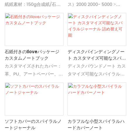
レザーハードカバーアジェン
紙紙素材：150g合成紙/石の
ス）2000 2000- 5000 >
a7; a6; a5; a4
ダプランナージャーナルノー
紙custom：材料、ページセ
5000リードタイム（日）15
材料
ト
ット：ノート+消去可能なペ
20交渉されるカスタマイズ：
紙; pu
ン+マイクファイバークロス
カスタマイズされたロゴ
ロゴ印刷
（Min。 100個を注文）カスタ
累積フルカラーCMYK印刷、
マイズされたパッケージ
優れた色のマッチング！
石紙付きのIloveパッケージ
ディスクバインディングノー
（Min。 100個を注文）グラフ
使用法
カスタムノートブック
ト カスタマイズ可能なスパイ
ィックカスタマイズ（Min。
お土産、プロモーション、広
ラルジャーナル 詰め替え可能
カスタマイズされたカバー：
ディスクバウンドノート カス
100個注文）配送：Express、
告、シュール、オフィス、個
革、PU、アートペーパー、カ
タマイズ可能なスパイラルジ
海洋貨物、土地貨物、航空貨
人使用など。
ード、PVCなど。 カスタマイ
ャーナル 詰め替え可能、ディ
物
アドバンテージ
ズされた内側ページ：石用
スクバウンドノート カスタマ
プロのデザイナー、経験豊富
紙、オフセット印刷用紙な
イズ可能なスパイラルジャー
な労働者、高品質の印刷機の
ど。 カスタムバインディン
ナル 詰め替え可能からスタデ
着色のマッチング、アリババ
グ：接着剤バインディング、
ィノートウィークリープラン
貿易保証、質の高いアスラン
ソフトカバーのスパイラルノ
カラフルな小型スパイラルハ
糸バインディング、サドルス
ナーの詳細と価格を検索
ス。
ートジャーナル
ードカバーノート
テッチ、ヨングリング、プラ