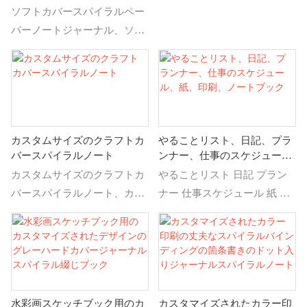
パッケージ
ソフトカバースパイラルペー
スチックリングなど。
個々のポリバッグ、カスタマ
パーノートジャーナル、ソフ
イズされたバックカード、
トカバースパイラルペーパー
OEM
ノートジャーナルから学習ノ
配送方法
ートウィークリープランナー
Seafreight、Airfreight、
の詳細と価格を検索
Express（DHL、UPS、
FedEx、TNT、EMS）
カスタムサイズのクラフトカ
やることリスト、日記、プラ
Moq
バースパイラルノート
ンナー、仕事のスケジュー
500個
ル、紙、印刷、ノートブック
カスタムサイズのクラフトカ
やることリスト 日記 プラン
生産リードタイム
バースパイラルノート、カス
ナー 仕事スケジュール 紙 印
サンプル時間：レイアウトが
タムサイズのクラフトカバー
刷 ノート、印刷サービスブッ
確認されてから5日後、生産
スパイラルノートから学習ノ
クの印刷の詳細と価格を調べ
時間：1000ピースへの1000ピ
ートウィークリープランナー
るには、やることリスト 日記
ースに基づく15〜22日
の詳細と価格を検索
プランナー 仕事スケジュール
紙 印刷 ノート
水彩画スケッチブック用のカ
カスタマイズされたカラー印