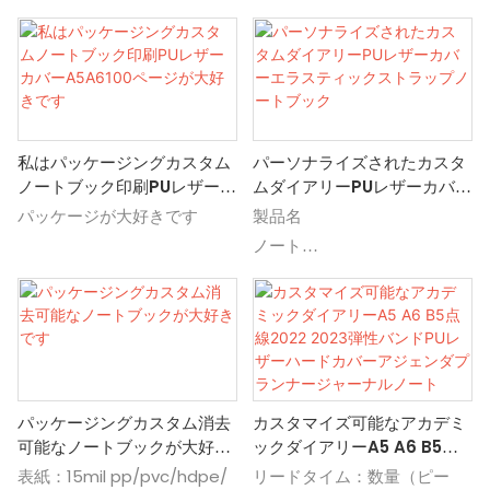
私はパッケージングカスタム
パーソナライズされたカスタ
ノートブック印刷PUレザーカ
ムダイアリーPUレザーカバー
バーA5A6100ページが大好き
エラスティックストラップノ
パッケージが大好きです
製品名
です
ートブック
ノート
カテゴリ
紙ノートブック; PUノートブ
ック、カスタムノートブッ
ク、お土産紙ノートブック、
プロモーションペーパーノー
パッケージングカスタム消去
カスタマイズ可能なアカデミ
ト、卸売ノートブックペーパ
可能なノートブックが大好き
ックダイアリーA5 A6 B5点
ー
です
線2022 2023弾性バンドPU
表紙：15mil pp/pvc/hdpe/
リードタイム：数量（ピー
サイズ