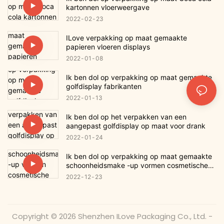
kartonnen vloerweergave
2022
02
23
ILove verpakking op maat gemaakte
papieren vloeren displays
2022
01
08
Ik ben dol op verpakking op maat gemaakte
golfdisplay fabrikanten
2022
01
13
Ik ben dol op het verpakken van een
aangepast golfdisplay op maat voor drank
2022
01
24
Ik ben dol op verpakking op maat gemaakte
schoonheidsmake -up vormen cosmetische
huidverzorging wimper lippenstift lip gloss
2022
12
23
cadeau
Copyright © 2026 Shenzhen ILove Packaging Co., Ltd. -