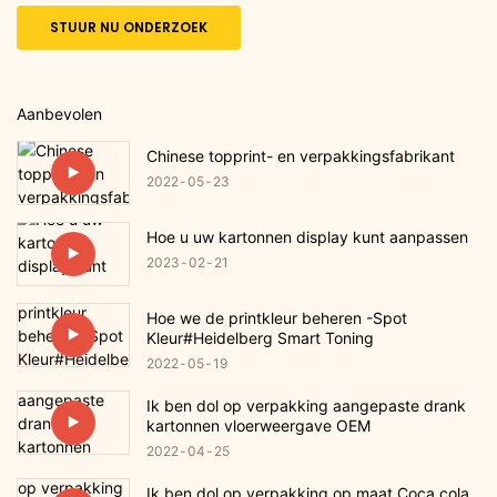
STUUR NU ONDERZOEK
Aanbevolen
Chinese topprint- en verpakkingsfabrikant
2022
05
23
Hoe u uw kartonnen display kunt aanpassen
2023
02
21
Hoe we de printkleur beheren -Spot
Kleur#Heidelberg Smart Toning
2022
05
19
Ik ben dol op verpakking aangepaste drank
kartonnen vloerweergave OEM
2022
04
25
Ik ben dol op verpakking op maat Coca cola