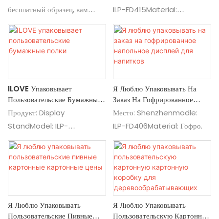
Дисплея OEM
Cola
бесплатный образец, вам
ILP-FD415Material:
нужно только заплатить
гофрированные карты:
грузом. Проверка выполнения:
59*35*150 Cmcustom:
3DaysSshipping: по морю
Материал, размер, логотип,
или в эфире: да, принять OEM
печать, художественная
и услуги ODMFREE: отправьте
организация: показ для
ILOVE Упаковывает
Я Люблю Упаковывать На
нам свой файл
детской кухни для закуски
Пользовательские Бумажные
Заказ На Гофрированное
проектирования и целевое
для: супермаркет, магазин и
Полки
Напольное Дисплей Для
Продукт: Display
Место: Shenzhenmodle:
количество, и мы скоро
различные сцены
Напитков
StandModel: ILP-
ILP-FD406Material: Гофро.
рассмотрим вас. Если вы еще
FD101Material: Серые доски
не разработали его, просто
сообщите нам размер своего
продукта и как его
разместить, то мы
разработаем дисплеи для вас.
Я Люблю Упаковывать
Я Люблю Упаковывать
бесплатно
Пользовательские Пивные
Пользовательскую Картонную