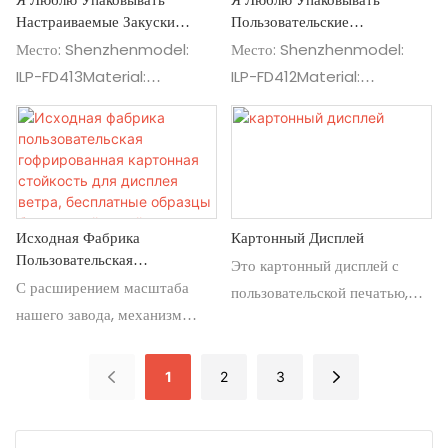
напитка, винный костюм для:
животных.
Настраиваемые Закуски
Пользовательские
супермаркет, аппаратный
Картонные Полы.
Шоколадные Конфет
Место: Shenzhenmodel:
Место: Shenzhenmodel:
магазин и различные сцены.
ILP-FD413Material:
ILP-FD412Material:
CardBoardsize: 73*40*170
CorrugatedSize:
CMCUSTOM: Материал,
120*100*130 Cmcustom:
размер, логотип, печать,
Материал, размер, логотип,
художественная работа: показ
печать, художественная
для закуски, еды,
организация: показ для
Исходная Фабрика
Картонный Дисплей
BeveragesIt для:
шоколадной конфет
Пользовательская
супермаркета, магазина и
Это картонный дисплей с
Гофрированная Картонная
С расширением масштаба
различных сцен
пользовательской печатью,
Стойкость Для Дисплея Ветра,
нашего завода, механизм
размером, железной трубкой с
Бесплатные Образцы
полностью оборудован, а
хорошей загрузкой
Бесплатный Дизайн
количество сотрудников
1
2
3
увеличилось до более чем
500, что может