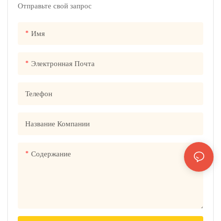
гарантировать скорость и
Отправьте свой запрос
качество производства. Самое
главное, что у нас есть
Имя
ресурсы, поддерживаемые
правительством, поэтому мы
Электронная Почта
абсолютно
конкурентоспособны по цене
Телефон
Название Компании
Содержание