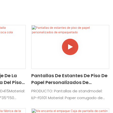
e De La
Pantallas De Estantes De Piso De
a Del Piso
Papel Personalizados De
la
Empaquetado
D415Material:
PRODUCTO: Pantallas de standmodel:
*35*150
ILP-FD101 Material: Paper corrugado de
, logotipo,
papel gris Montado Customizado:
hibición para
Estructura, color, tamaño, obras de arte