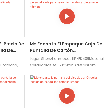
omidas para:
rias escenas
l Precio De
Me Encanta El Empaque Caja De
lla De
Pantalla De Cartón
Personalizada Para
Lugar: Shenzhenmodel: ILP-FD409Material:
Herramientas De Carpintería De
, tamaño,
Cardboardsize: 58*51*89 CMCustom:
Fábrica
 arte:
Material, tamaño, logotipo, impresión,
de juguete
Artworkusage: visual
todos los
cenas