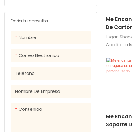
Notas adhesivas
Postales
Libros de cartón para niños
Me Encant
Folletos y catálogos
Tarjetas de papel
Libros ilustrados
Envía tu consulta
De Cartó
Libros de cocina
Personal
Lugar: Shen
Nombre
Empaque
Cardboards
Libros de bolsillo
material, t
Correo Electrónico
Libros de tapa dura
arte de arte
bebidas, wi
Teléfono
hardware y 
Nombre De Empresa
Contenido
Me Encan
Soporte D