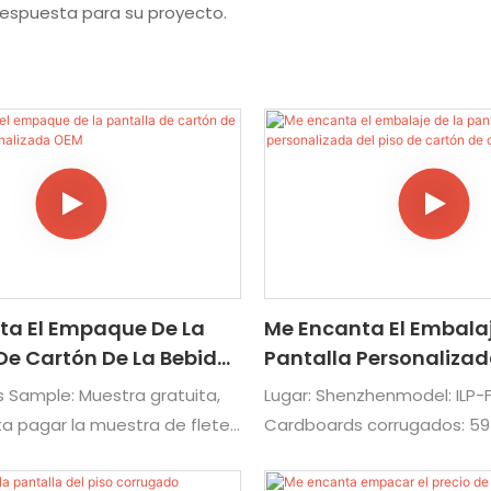
 respuesta para su proyecto.
ta El Empaque De La
Me Encanta El Embalaj
De Cartón De La Bebida
Pantalla Personalizad
izada OEM
De Cartón De Coca Co
 Sample: Muestra gratuita,
Lugar: Shenzhenmodel: ILP-F
ta pagar la muestra de flete
Cardboards corrugados: 59
ntrega: 3daysshipping: por
CMCustom: Material, tamaño
ire: sí, acepte el servicio
impresión, Artworkusage: ex