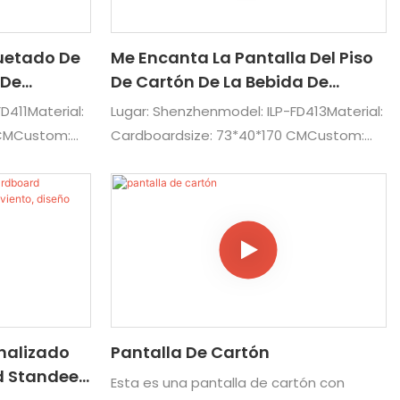
uetado De
Me Encanta La Pantalla Del Piso
 De
De Cartón De La Bebida De
as
Bocadillos Personalizados
D411Material:
Lugar: Shenzhenmodel: ILP-FD413Material:
 CMCustom:
Cardboardsize: 73*40*170 CMCustom:
 impresión,
Material, tamaño, logotipo, impresión,
ra suministros
Artworkusage: exhibición para refrigerios,
para:
comida, traje de bebidas para:
varias
supermercado, tienda y varias escenas
nalizado
Pantalla De Cartón
d Standee
Esta es una pantalla de cartón con