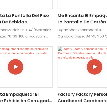
a La Pantalla Del Piso
Me Encanta El Empaq
n De Bebidas
La Pantalla De Cartón
izadas De
Comida Para Mascot
zhenModel: ILP-FD410Material:
Lugar: Shenzhenmodel: ILP-F
tado
Personalizadas
ize: 70*39*160 cmcustom:
Cardboardsize: 34*48*150
amaño, logotipo, impresión,
Material, tamaño, logotipo,
: exhibición para bebidas,
ArtworkUsage: Pantallas pa
nesuit para: supermercados,
de mascotas de alimentos 
varias escenas
supermercado, hardware y 
escenas
ta Empaquetar El
Factory Factory Perso
e Exhibición Corrugada
Cardboard Cardboar