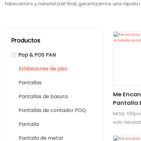
fabricante’s y minorista’Al final, garantizamos una rápida
Productos
-
Pop & POS PAN
Exhibiciones de piso
Pantallas
Me Encan
Pantallas de basura
Pantalla 
Pantallas de contador PDQ
Personal
MOQ: 100pcs
solo necesi
Pantalla
Tiempo de e
Pantalla de metal
mar o en el a