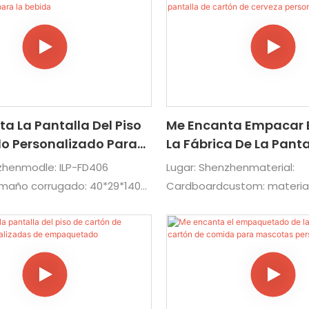
ee: envíenos su archivo de
niños Traje de dulces de c
tidad de objetivos, y
supermercado, tienda y va
 pronto. Si aún no lo ha
olo dígenos el tamaño de su
cómo colocarlo, entonces
 las pantallas para usted.
a La Pantalla Del Piso
Me Encanta Empacar E
gn.tel/whatsapp:+86
o Personalizado Para
La Fábrica De La Panta
3 correo
a
Cartón De Cerveza
:info@iloveindustrial.com
zhenmodle: ILP-FD406
Lugar: Shenzhenmaterial:
Personalizada
amaño corrugado: 40*29*140
Cardboardcustom: material
aterial, tamaño, estructura,
logotipo, impresión, arte de
te, Trazo de impresión para:
exhibición para alimentos 
upermercado para bebidas
Cosméticos electrónicos y 
industriales para: tienda de
supermercados y varias es