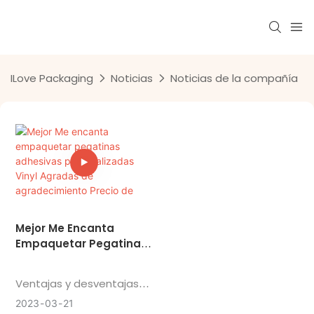
ILove Packaging
Noticias
Noticias de la compañía
Mejor Me Encanta
Empaquetar Pegatinas
Adhesivas
Personalizadas Vinyl
Ventajas y desventajas
Agradas De
del material de vinilo
2023
03
21
Agradecimiento Precio