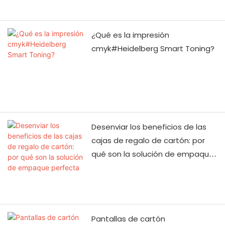
estándar de protección
ambiental EPD.
¿Qué es la impresión
cmyk#Heidelberg Smart Toning?
El vinilo es un tipo de
material de PVC. La
ventaja es que utiliza
plastificantes y
suavizadores no tóxicos.
Desenviar los beneficios de las
cajas de regalo de cartón: por
qué son la solución de empaque
Es retardante de llama,
perfecta
resistente al desgaste,
resistente a los químicos
y bajo en vapor de gas y
agua.
Pantallas de cartón