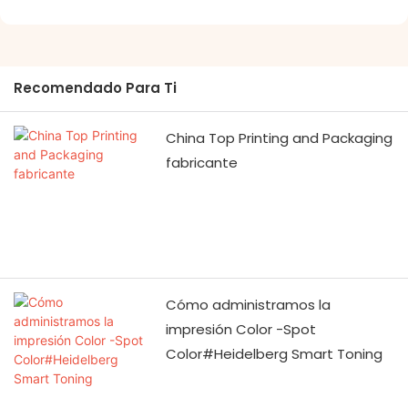
De Fábrica - Embalaje
De Ilove
Recomendado Para Ti
El nombre químico del
vinilo es vinilo. Es un
China Top Printing and Packaging
material comúnmente
fabricante
utilizado por los
fabricantes de arte de
pared europeos y
americanos en los
últimos años.
Cómo administramos la
impresión Color -Spot
Se puede utilizar para la
Color#Heidelberg Smart Toning
decoración interior y el
100% cumple con el