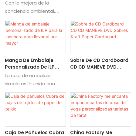
Personalizada Hanger
De Papel Higiénico
Con la mejora de la
otros procesos.
Factory De Protección
Multifuncional Personal
conciencia ambiental,
Finalmente, se presiona en
Ambiental
muchos países europeos
cartón fuerte. No limitado
y estadounidenses han
por el moho o la forma, se
tomado la iniciativa en el
convierte en perchas de
lanzamiento del plan de
ropa con diferentes
reemplazar perchas de
funciones y formas de
Manga De Embalaje
Sobre De CD Cardboard
plástico con perchas de
acuerdo con diferentes
Personalizado De ILP
CD CD MANEVE DVD
papel: shenzhenmodel:
necesidades. El grosor
Para La Lonchera Para
Sobres Kraft Paper
La caja de embalaje
ILP-YJ301Material:
general es de 2 mm a 5
Llevar Al Por Mayor
Cardboard
simple está unida con
Paperboard/ Kraft Paper
mm, fuerte de carga y
varias mangas de colores,
Custom: Material, tamaño,
duradero. El tamaño se
a las que se les da varios
forma, logo, obras de arte,
puede personalizar, y la
significados. El empaque
preparación de impresión
superficie se puede
creativo y intrigante para
para: ropa, escala,
diseñar e imprimir
llevar realmente puede
bufanda de seda, cosas
libremente, los productos
Caja De Pañuelos Cubra
China Factory Me
hacer que la gente
de mascotas
son exquisitos y hermosos