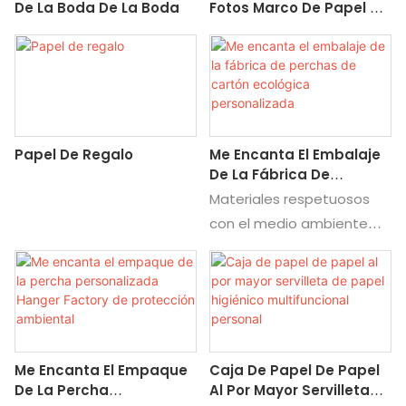
De La Boda De La Boda
Fotos Marco De Papel De
Papel Kraft Con Clips De
Madera
Papel De Regalo
Me Encanta El Embalaje
De La Fábrica De
Perchas De Cartón
Materiales respetuosos
Ecológica Personalizada
con el medio ambiente
para perchas de papel, las
materias primas se
procesan a través de la
detección, la eliminación
del polvo, la trituración, la
Me Encanta El Empaque
Caja De Papel De Papel
decoloración, la filtración,
De La Percha
Al Por Mayor Servilleta
la purificación, el secado y