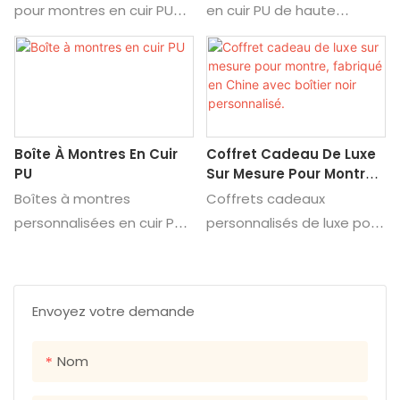
Avec Tiroir Et 12
Rangement
pour montres en cuir PU
en cuir PU de haute
artisanal exclusif.
Emplacements.
verrouillable à 12
qualité, 6 emplacements,
emplacements avec tiroir
idéal pour offrir ou ranger
de présentation.
vos montres. Découvrez
Découvrez les détails et le
les détails et le prix de ce
prix de ce coffret de
coffret cadeau pour
Boîte À Montres En Cuir
Coffret Cadeau De Luxe
rangement pour montres
montres.
PU
Sur Mesure Pour Montre,
pour hommes.
Fabriqué En Chine Avec
Boîtes à montres
Coffrets cadeaux
Boîtier Noir Personnalisé.
personnalisées en cuir PU
personnalisés de luxe pour
noir, fabriquées en Chine.
montres, fabriqués en
Découvrez les détails et
Chine par Black Case.
les prix de ces boîtes à
Découvrez les détails et
Envoyez votre demande
montres en cuir PU,
les prix des coffrets
disponibles en noir et noir,
cadeaux en cuir proposés
Nom
fabriquées en Chine.
par Black Case, fabricants
chinois.