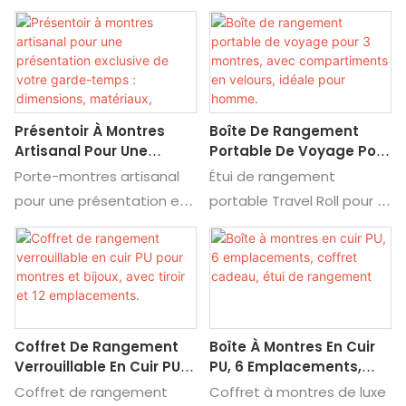
à prix d'usine : boîtes à
personnalisé : découvrez
montre. Finition laquée
Parfums, Boîtes À
bijoux, boîtes à montres,
les détails et les prix des
Chaussures, Boîtes À
piano luxueuse.
Bougies, Boîtes À Vin,
boîtes à parfums, boîtes à
boîtes à montres de luxe
Boîtes À Vêtements,
chaussures, boîtes à
en bois et cuir avec logo
Boîtes À Chocolats.
bougies, boîtes à vin,
personnalisé.
Présentoir À Montres
Boîte De Rangement
boîtes à vêtements,
Artisanal Pour Une
Portable De Voyage Pour
boîtes à chocolats.
Présentation Exclusive
3 Montres, Avec
Porte-montres artisanal
Étui de rangement
Découvrez les détails et
De Votre Garde-Temps :
Compartiments En
pour une présentation et
portable Travel Roll pour 3
les prix des boîtes en
Dimensions, Matériaux,
Velours, Idéale Pour
un rangement exclusifs.
montres avec
carton ondulé
Couleur De La Doublure,
Homme.
Personnalisation en usine :
compartiments en
Impression Du Logo Et
personnalisées à prix
Vitre.
dimensions, matériaux,
velours : découvrez les
d'usine.
couleur de la doublure,
détails et le prix de cet
impression du logo avec
étui à montres.
Coffret De Rangement
Boîte À Montres En Cuir
fenêtre en verre.
Verrouillable En Cuir PU
PU, 6 Emplacements,
Découvrez les détails et le
Pour Montres Et Bijoux,
Coffret Cadeau, Étui De
Coffret de rangement
Coffret à montres de luxe
prix de ce porte-montres