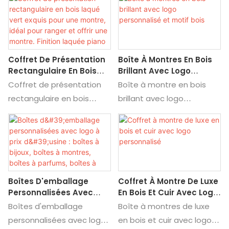
montre : découvrez les
détails et le prix.
Coffret De Présentation
Boîte À Montres En Bois
Rectangulaire En Bois
Brillant Avec Logo
Laqué Vert Exquis Pour
Personnalisé Et Motif
Coffret de présentation
Boîte à montre en bois
Une Montre, Idéal Pour
Bois
rectangulaire en bois
brillant avec logo
Ranger Et Offrir Une
laqué vert, idéal pour
personnalisé et motif bois.
Montre. Finition Laquée
ranger et offrir une
Découvrez les détails et le
Piano Luxueuse.
montre. Finition laquée
prix de cette boîte à
piano luxueuse. Découvrez
montre en bois brillant
les détails et le prix de ce
avec logo personnalisé et
Boîtes D'emballage
Coffret À Montre De Luxe
coffret de présentation
motif bois.
Personnalisées Avec
En Bois Et Cuir Avec Logo
rectangulaire en bois
Logo À Prix D'usine :
Personnalisé
Boîtes d'emballage
Boîte à montres de luxe
laqué vert, idéal pour
Boîtes À Bijoux, Boîtes À
personnalisées avec logo
en bois et cuir avec logo
ranger et offrir une
Montres, Boîtes À