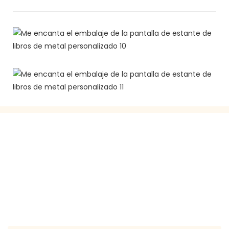
PONTE EN CONTACTO CON
NOSOTROS
¡Simplemente deje su correo electrónico o número de
teléfono en el formulario de contacto para que
podamos enviarle una cotización gratuita para nuestra
amplia gama de diseños!