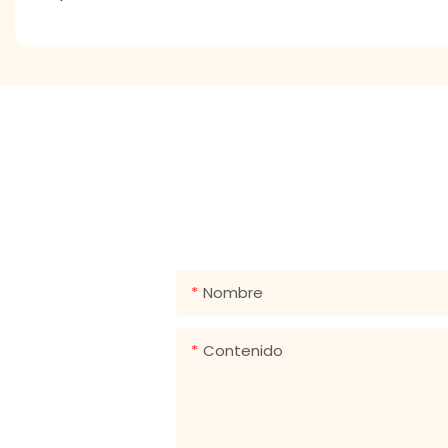
PONT
¡Simplemente deje su correo electrónico o número de te
Nombre
Contenido