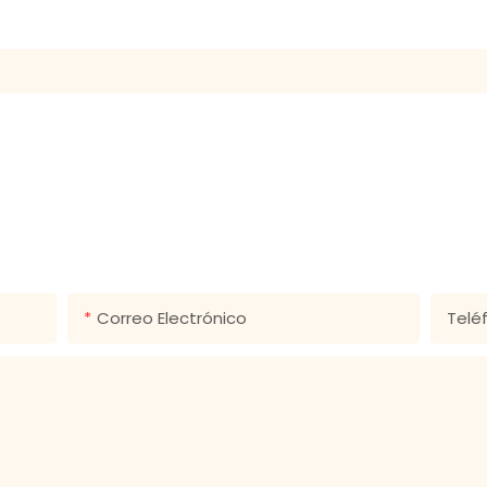
E EN CONTACTO CON NOS
léfono en el formulario de contacto para que podamos envia
diseños!
Correo Electrónico
Telé