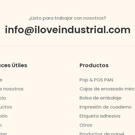
¿Listo para trabajar con nosotros?
info@iloveindustrial.com
ces Útiles
Productos
e
Pop & POS PAN
e nosotros
Cajas de envasado mino
cio
Bolsa de embalaje
uctos
Impresión de cuaderno
ción
Etiqueta adhesiva
o
Otros
cias
Productos de papel