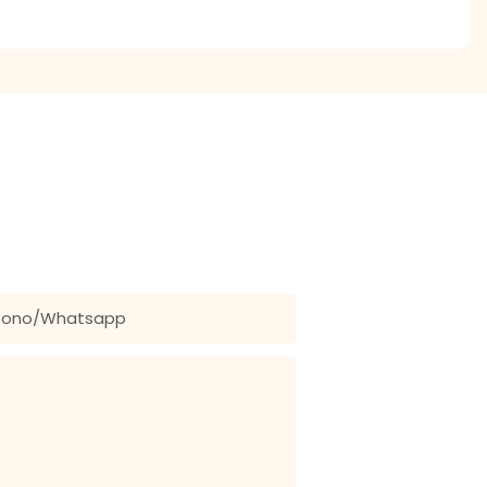
OTROS
rle una cotización gratuita para nuestra amplia gama de
fono/whatsapp