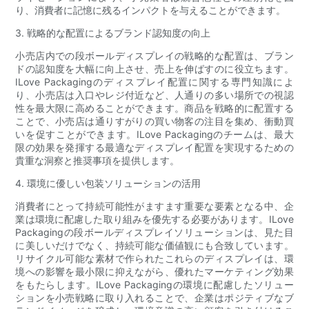
り、消費者に記憶に残るインパクトを与えることができます。
3. 戦略的な配置によるブランド認知度の向上
小売店内での段ボールディスプレイの戦略的な配置は、ブラン
ドの認知度を大幅に向上させ、売上を伸ばすのに役立ちます。
ILove Packagingのディスプレイ配置に関する専門知識によ
り、小売店は入口やレジ付近など、人通りの多い場所での視認
性を最大限に高めることができます。商品を戦略的に配置する
ことで、小売店は通りすがりの買い物客の注目を集め、衝動買
いを促すことができます。ILove Packagingのチームは、最大
限の効果を発揮する最適なディスプレイ配置を実現するための
貴重な洞察と推奨事項を提供します。
4. 環境に優しい包装ソリューションの活用
消費者にとって持続可能性がますます重要な要素となる中、企
業は環境に配慮した取り組みを優先する必要があります。ILove
Packagingの段ボールディスプレイソリューションは、見た目
に美しいだけでなく、持続可能な価値観にも合致しています。
リサイクル可能な素材で作られたこれらのディスプレイは、環
境への影響を最小限に抑えながら、優れたマーケティング効果
をもたらします。ILove Packagingの環境に配慮したソリュー
ションを小売戦略に取り入れることで、企業はポジティブなブ