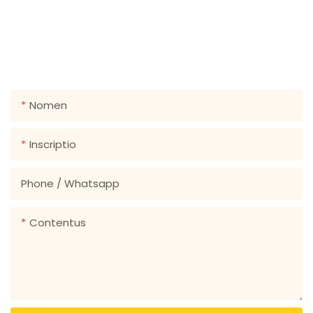
GET IN TACTUS NOBISCUM
Iustus relinquam vestri email vel phone numerus in
contactum forma sic possumus mittere vobis libero
quote pro lateque de consiliis!
Nomen
Inscriptio
Phone / Whatsapp
Contentus