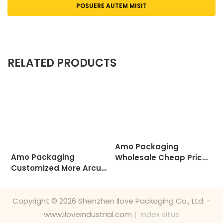
POSUERE AUTEM MISIT
RELATED PRODUCTS
Amo Packaging
Amo Packaging
Wholesale Cheap Price
Customized More Arcu
L
Packaging Sacculos
Cardboard Donum
Deliciae Marble Gift Bag
Chartam Peram Cum
Custom Typis Shopping
Tractamus Luxuria
Copyright © 2026 Shenzhen Ilove Packaging Co., Ltd. -
Paper Bag
Papilio Shopping
www.iloveindustrial.com |
Index situs
Sacculos In Negotiis